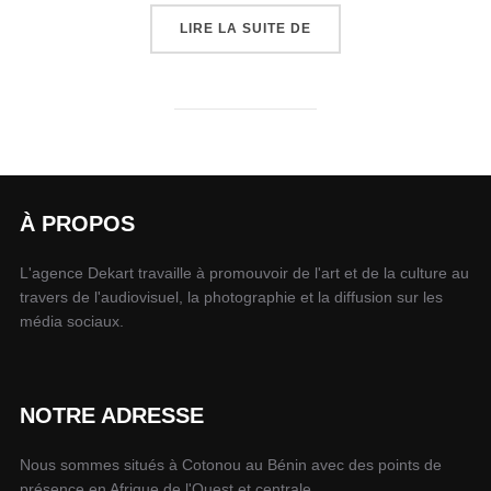
LIRE LA SUITE DE
À PROPOS
L'agence Dekart travaille à promouvoir de l'art et de la culture au
travers de l'audiovisuel, la photographie et la diffusion sur les
média sociaux.
NOTRE ADRESSE
Nous sommes situés à Cotonou au Bénin avec des points de
présence en Afrique de l'Ouest et centrale.