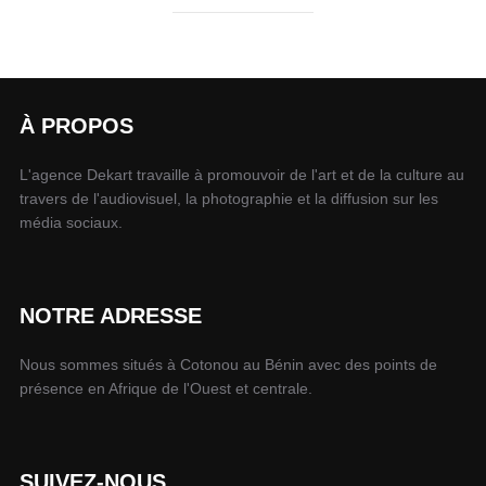
À PROPOS
L'agence Dekart travaille à promouvoir de l'art et de la culture au
travers de l'audiovisuel, la photographie et la diffusion sur les
média sociaux.
NOTRE ADRESSE
Nous sommes situés à Cotonou au Bénin avec des points de
présence en Afrique de l'Ouest et centrale.
SUIVEZ-NOUS