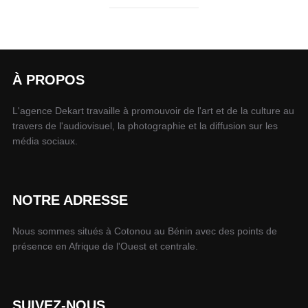
À PROPOS
L'agence Dekart travaille à promouvoir de l'art et de la culture au
travers de l'audiovisuel, la photographie et la diffusion sur les
média sociaux.
NOTRE ADRESSE
Nous sommes situés à Cotonou au Bénin avec des points de
présence en Afrique de l'Ouest et centrale.
SUIVEZ-NOUS