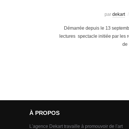
par
dekart
Démarrée depuis le 13 septembre
lectures spectacle initiée par les
de 
À PROPOS
L'agence Dekart travaille à promouvoir de l'art