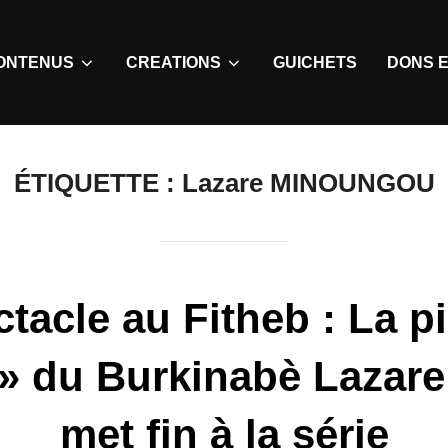
ONTENUS
CREATIONS
GUICHETS
DONS E
ÉTIQUETTE :
Lazare MINOUNGOU
tacle au Fitheb : La p
 » du Burkinabè Lazar
met fin à la série