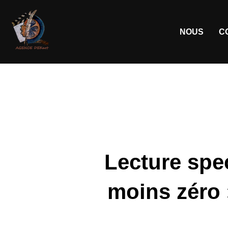
NOUS
C
Lecture spec
moins zéro