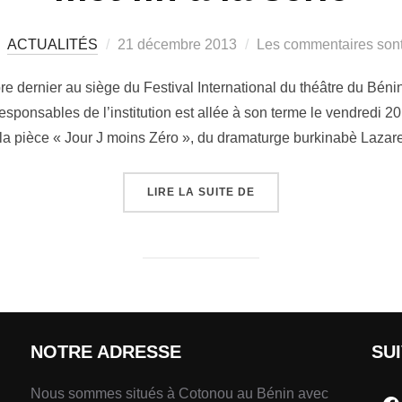
ACTUALITÉS
21 décembre 2013
Les commentaires sont
 dernier au siège du Festival International du théâtre du Bénin 
 responsables de l’institution est allée à son terme le vendredi 
la pièce « Jour J moins Zéro », du dramaturge burkinabè Laza
LIRE LA SUITE DE
NOTRE ADRESSE
SU
Nous sommes situés à Cotonou au Bénin avec