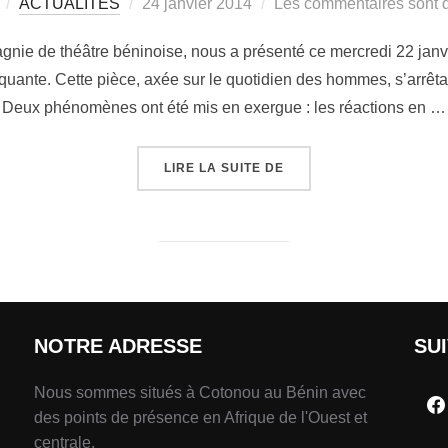
ACTUALITÉS
24 janvier 2014
Les commentaires sont d
pagnie de théâtre béninoise, nous a présenté ce mercredi 22 janvi
quante. Cette pièce, axée sur le quotidien des hommes, s’arrêtai
Deux phénomènes ont été mis en exergue : les réactions en …
LIRE LA SUITE DE
NOTRE ADRESSE
SU
Nous sommes situés à Cotonou au Bénin avec
des points de présence en Afrique de l'Ouest et
centrale.