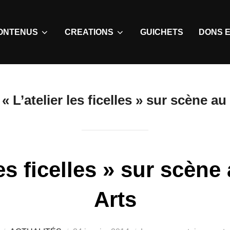
ONTENUS
CREATIONS
GUICHETS
DONS E
:
« L’atelier les ficelles » sur scène a
les ficelles » sur scèn
Arts