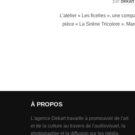
par
dekart
L’atelier « Les ficelles », une com
pièce « La Sirène Tricolore ». Mar
À PROPOS
L'agence Dekart travaille à promouvoir de l'art
et de la culture au travers de l'audiovisuel, la
photographie et la diffusion sur les média