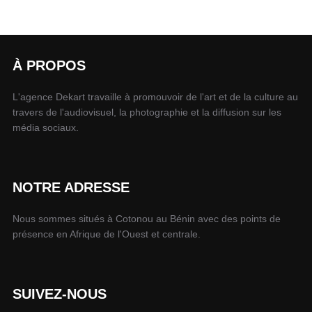
À PROPOS
L'agence Dekart travaille à promouvoir de l'art et de la culture au
travers de l'audiovisuel, la photographie et la diffusion sur les
média sociaux.
NOTRE ADRESSE
Nous sommes situés à Cotonou au Bénin avec des points de
présence en Afrique de l'Ouest et centrale.
SUIVEZ-NOUS