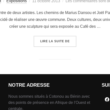
t
Expositions
11 octobre 2013
Les commentaires sont dé
ntre de deux artistes. Les chemins de Marius Dansou et Joël Pa
 décidé de réaliser une œuvre commune. Deux cultures, deux uni
créer une sculpture qui sera exposée au Café des …
LIRE LA SUITE DE
NOTRE ADRESSE
SU
Nous sommes situés à Cotonou au Bénin avec
des points de présence en Afrique de l'Ouest et
centrale.