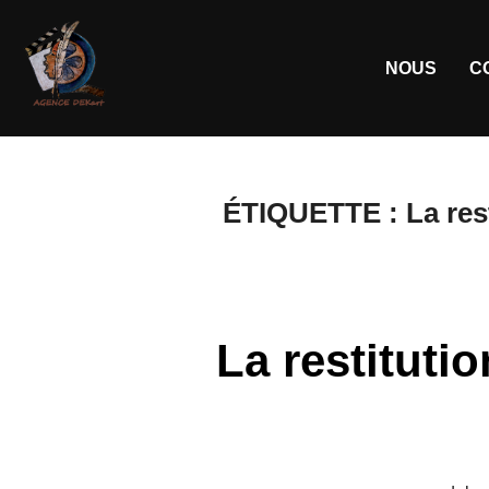
NOUS
C
ÉTIQUETTE :
La res
La restituti