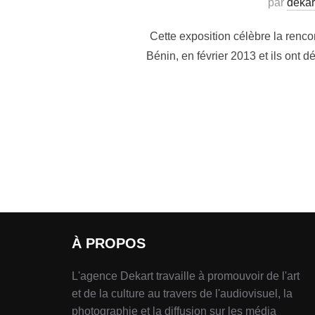
par
dekar
Cette exposition célèbre la renco
Bénin, en février 2013 et ils ont
À PROPOS
L'agence Dekart travaille à promouvoir de l'art
et de la culture au travers de l'audiovisuel, la
photographie et la diffusion sur les média