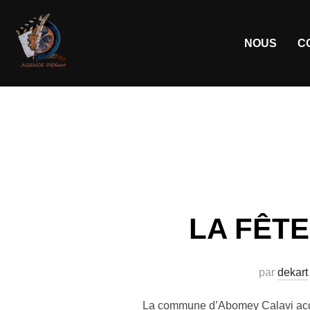
NOUS
C
LA FÊT
par
dekart
La commune d’Abomey Calavi accuei