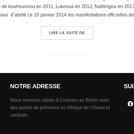
ié de kouhounnou en 2011, Lokossa en 2012, Natitingou en 2013, 
lavi d’abrité ce 10 janvier 2014 les manifestations officielles d
LIRE LA SUITE DE
NOTRE ADRESSE
SU
Nous sommes situés à Cotonou au Bénin avec
des points de présence en Afrique de l'Ouest et
centrale.