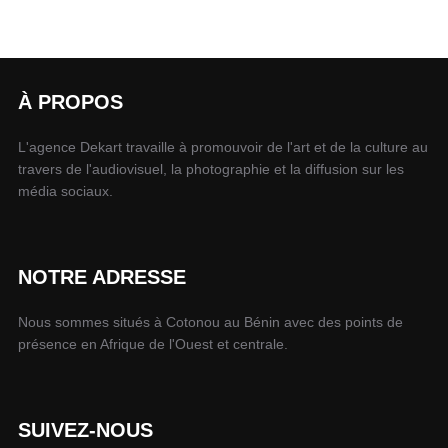
À PROPOS
L'agence Dekart travaille à promouvoir de l'art et de la culture au
travers de l'audiovisuel, la photographie et la diffusion sur les
média sociaux.
NOTRE ADRESSE
Nous sommes situés à Cotonou au Bénin avec des points de
présence en Afrique de l'Ouest et centrale.
SUIVEZ-NOUS