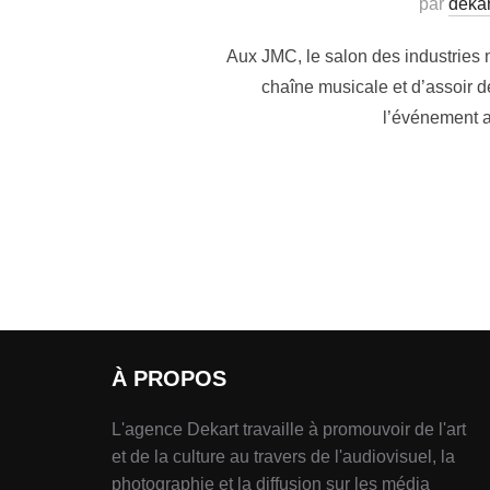
par
dekar
Aux JMC, le salon des industries 
chaîne musicale et d’assoir d
l’événement a 
À PROPOS
L'agence Dekart travaille à promouvoir de l'art
et de la culture au travers de l'audiovisuel, la
photographie et la diffusion sur les média