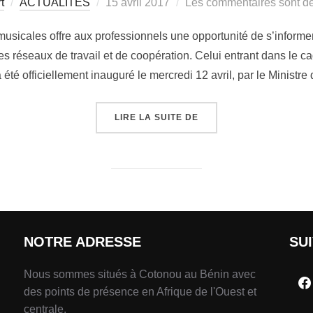
t
ACTUALITÉS
15 avril 2017
Les commentaires sont dé
musicales offre aux professionnels une opportunité de s’informer
es réseaux de travail et de coopération. Celui entrant dans le ca
été officiellement inauguré le mercredi 12 avril, par le Ministre
LIRE LA SUITE DE
NOTRE ADRESSE
SU
Nous sommes situés à Cotonou au Bénin avec
des points de présence en Afrique de l'Ouest et
centrale.