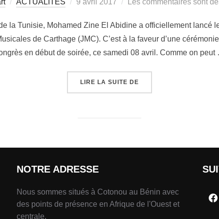
rt
ACTUALITÉS
9 avril 2017
Les commentaires sont dé
s de la Tunisie, Mohamed Zine El Abidine a officiellement lancé le
sicales de Carthage (JMC). C’est à la faveur d’une cérémonie 
ongrès en début de soirée, ce samedi 08 avril. Comme on peut
LIRE LA SUITE DE
NOTRE ADRESSE
SU
Nous sommes situés à Cotonou au Bénin avec
des points de présence en Afrique de l'Ouest et
centrale.