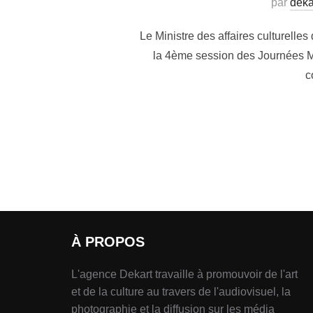
par
deka
Le Ministre des affaires culturelle
la 4ème session des Journées Mu
c
À PROPOS
L'agence Dekart travaille à promouvoir de l'art
et de la culture au travers de l'audiovisuel, la
photographie et la diffusion sur les média