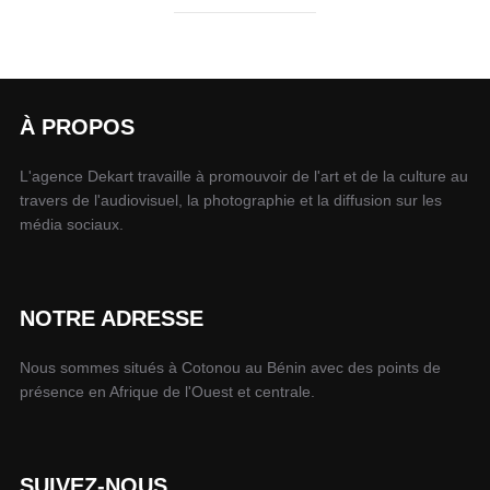
À PROPOS
L'agence Dekart travaille à promouvoir de l'art et de la culture au
travers de l'audiovisuel, la photographie et la diffusion sur les
média sociaux.
NOTRE ADRESSE
Nous sommes situés à Cotonou au Bénin avec des points de
présence en Afrique de l'Ouest et centrale.
SUIVEZ-NOUS