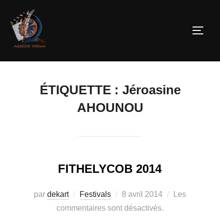
ÉTIQUETTE :
Jéroasine
AHOUNOU
FITHELYCOB 2014
par
dekart
Festivals
8 avril 2014
Les
commentaires sont désactivés.