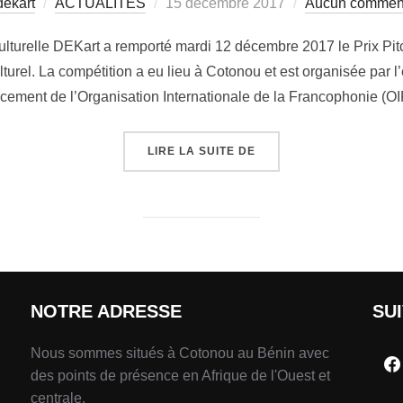
dekart
ACTUALITÉS
15 décembre 2017
Aucun comment
lturelle DEKart a remporté mardi 12 décembre 2017 le Prix Pit
urel. La compétition a eu lieu à Cotonou et est organisée par l’
ncement de l’Organisation Internationale de la Francophonie (OIF
LIRE LA SUITE DE
NOTRE ADRESSE
SU
Nous sommes situés à Cotonou au Bénin avec
des points de présence en Afrique de l'Ouest et
centrale.