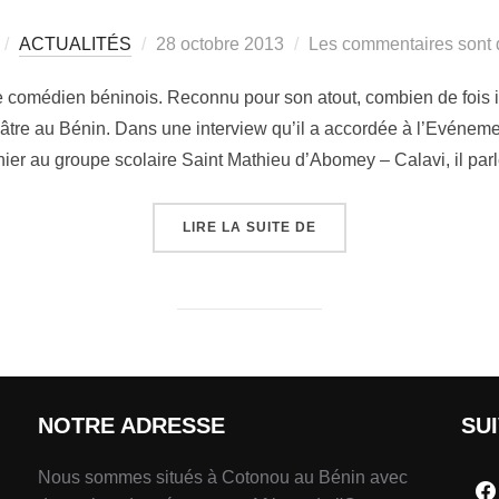
ACTUALITÉS
28 octobre 2013
Les commentaires sont 
 comédien béninois. Reconnu pour son atout, combien de fois int
âtre au Bénin. Dans une interview qu’il a accordée à l’Evéneme
nier au groupe scolaire Saint Mathieu d’Abomey – Calavi, il par
LIRE LA SUITE DE
NOTRE ADRESSE
SU
Nous sommes situés à Cotonou au Bénin avec