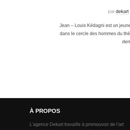
par
dekart
Jean – Louis Kédagni est un jeune
dans le cercle des hommes du thé
der
À PROPOS
L'agence Dekart travaille à promouvoir de l'art