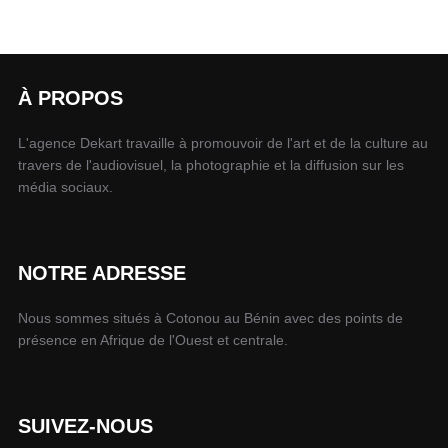
À PROPOS
L'agence Dekart travaille à promouvoir de l'art et de la culture au
travers de l'audiovisuel, la photographie et la diffusion sur les
média sociaux.
NOTRE ADRESSE
Nous sommes situés à Cotonou au Bénin avec des points de
présence en Afrique de l'Ouest et centrale.
SUIVEZ-NOUS