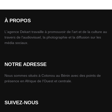
À PROPOS
L'agence Dekart travaille à promouvoir de l'art et de la culture au
travers de l'audiovisuel, la photographie et la diffusion sur les
média sociaux.
NOTRE ADRESSE
Nous sommes situés à Cotonou au Bénin avec des points de
présence en Afrique de l'Ouest et centrale.
SUIVEZ-NOUS