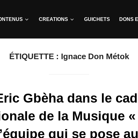
ONTENUS
CREATIONS
GUICHETS
DONS E
ÉTIQUETTE :
Ignace Don Métok
Eric Gbèha dans le cad
ionale de la Musique « 
’équipe qui se pose au