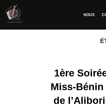
NOUS
C
É
1ère Soiré
Miss-Bénin 
de l’Alibor