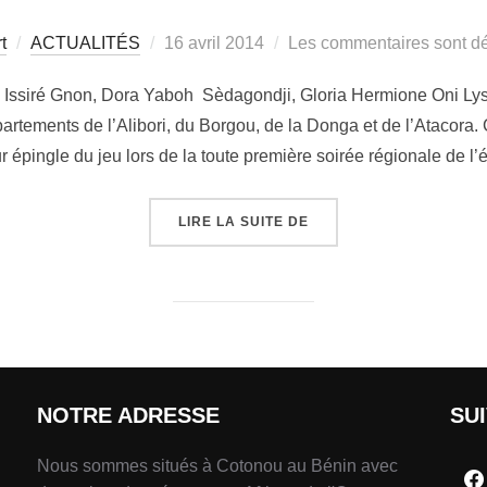
t
ACTUALITÉS
16 avril 2014
Les commentaires sont dé
 Issiré Gnon, Dora Yaboh Sèdagondji, Gloria Hermione Oni Lys
rtements de l’Alibori, du Borgou, de la Donga et de l’Atacora. C
eur épingle du jeu lors de la toute première soirée régionale de l
LIRE LA SUITE DE
NOTRE ADRESSE
SU
Nous sommes situés à Cotonou au Bénin avec