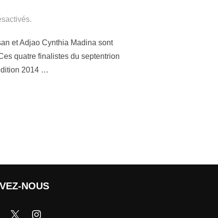
sactivés.
an et Adjao Cynthia Madina sont
es quatre finalistes du septentrion
’édition 2014 …
IVEZ-NOUS