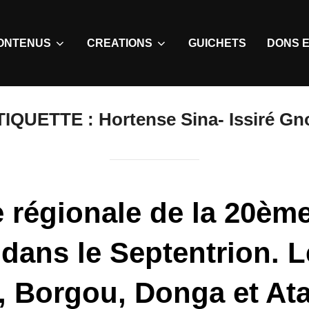
ONTENUS
CREATIONS
GUICHETS
DONS E
TIQUETTE :
Hortense Sina- Issiré Gn
e régionale de la 20ème
dans le Septentrion. Le
i, Borgou, Donga et At