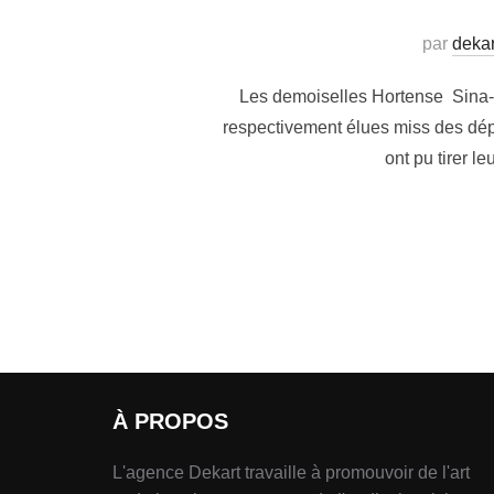
par
dekar
Les demoiselles Hortense Sina-
respectivement élues miss des dépa
ont pu tirer l
À PROPOS
L'agence Dekart travaille à promouvoir de l'art