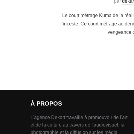
par
dekar
Le court métrage Kuma de la réal
l’inceste. Ce court métrage au déno
vengeance co
À PROPOS
L'agence Dekart travaille à promouvoir de l'art
et de la culture au travers de l'audiovisuel, la
photographie et la diffusion sur les média