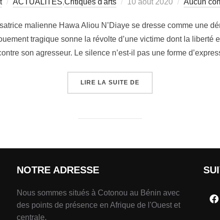
t
ACTUALITÉS
,
Critiques d'arts
10 août 2020
Aucun co
isatrice malienne Hawa Aliou N’Diaye se dresse comme une dénon
uement tragique sonne la révolte d’une victime dont la liberté et
ntre son agresseur. Le silence n’est-il pas une forme d’expre
LIRE LA SUITE DE
NOTRE ADRESSE
SU
Nous sommes situés à Cotonou au Bénin avec
des points de présence en Afrique de l'Ouest et
centrale.