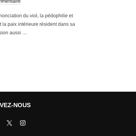
mmentaire
ciation du viol, la pédophilie et
 la paix intérieure résident dans sa
ssion aussi …
IVEZ-NOUS