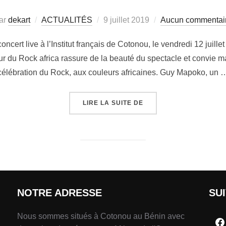
ar
dekart
ACTUALITÉS
9 juillet 2019
Aucun commentai
cert live à l’Institut français de Cotonou, le vendredi 12 juille
eur du Rock africa rassure de la beauté du spectacle et convie m
célébration du Rock, aux couleurs africaines. Guy Mapoko, un 
LIRE LA SUITE DE
NOTRE ADRESSE
SU
Nous sommes situés à Cotonou au Bénin avec