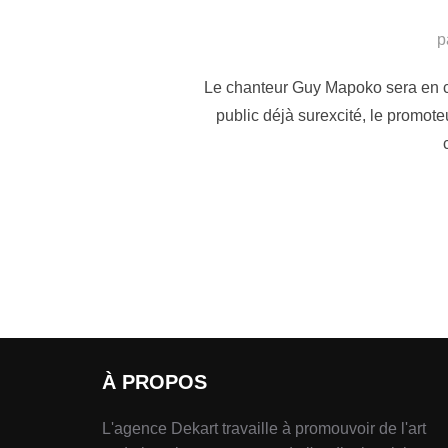
p
Le chanteur Guy Mapoko sera en con
public déjà surexcité, le promot
À PROPOS
L'agence Dekart travaille à promouvoir de l'art