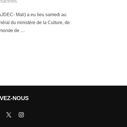
sactivés.
(AJDEC- Mali) a eu lieu samedi au
éral du ministère de la Culture, de
u monde de …
IVEZ-NOUS