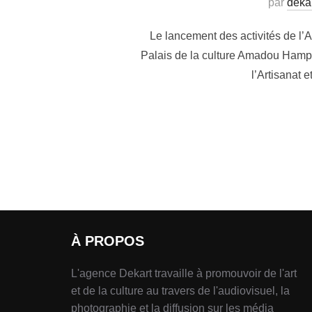
par
deka
Le lancement des activités de l’
Palais de la culture Amadou Hampât
l’Artisanat
À PROPOS
L'agence Dekart travaille à promouvoir de l'art
et de la culture au travers de l'audiovisuel, la
photographie et la diffusion sur les média