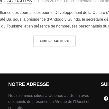
rt
ACTUALITÉS
1 mars 2016
Les commentaires sont dé
Alliance des Journalistes pour le Développement de la Culture 
é Ba, sous la présidence d’Andogoly Guindo, le secrétaire gén
 et du Tourisme, et en présence de nombreuses personnalités d
LIRE LA SUITE DE
NOTRE ADRESSE
SU
Nous sommes situés à Cotonou au Bénin avec
des points de présence en Afrique de l'Ouest et
centrale.