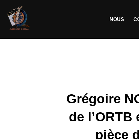
NOUS
C
Grégoire N
de l’ORTB 
pièce 