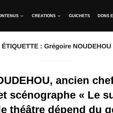
ONTENUS
CREATIONS
GUICHETS
DONS E
ÉTIQUETTE :
Grégoire NOUDEHOU
OUDEHOU, ancien chef
et scénographe « Le s
de théâtre dépend du g