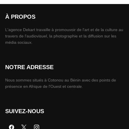
À PROPOS
L'agence Dekart travaille à promouvoir de l'art et de la culture au
travers de l'audiovisuel, la photographie et la diffusion sur les
média sociaux.
NOTRE ADRESSE
Nous sommes situés à Cotonou au Bénin avec des points de
présence en Afrique de l'Ouest et centrale.
SUIVEZ-NOUS