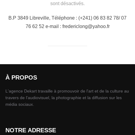
sont désactivés.
B.P 3849 Libreville, Téléphone : (+241) 06 83 82 78/ 07
76 62 52 e-mail : fredericlong@yahoo.fr
À PROPOS
L'agence Dekart travaille à promouvoir de l'art et de la culture au
travers de l'audiovisuel, la photographie et la diffusion sur les
média sociaux.
NOTRE ADRESSE