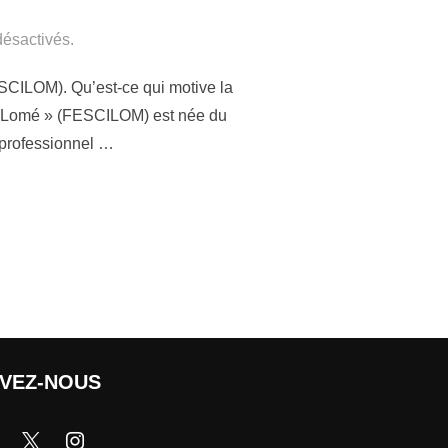
ésactivés.
CILOM). Qu’est-ce qui motive la
de Lomé » (FESCILOM) est née du
e professionnel …
IVEZ-NOUS