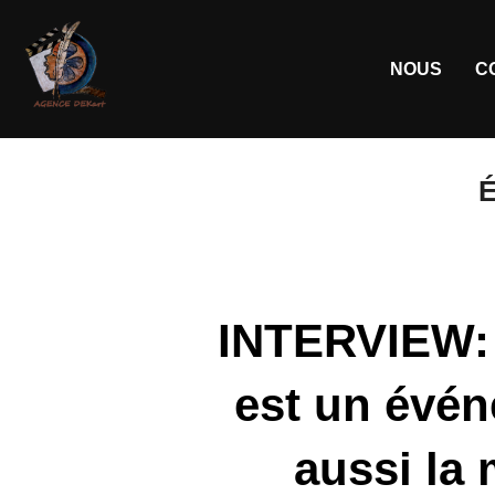
NOUS
C
É
INTERVIEW:
est un évén
aussi la 