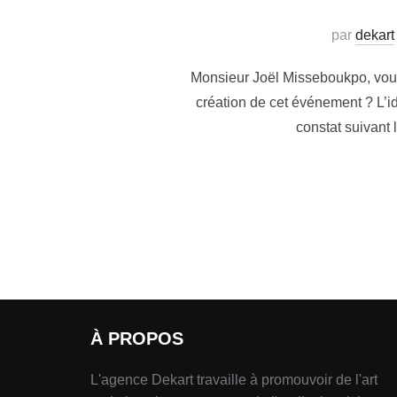
par
dekart
Monsieur Joël Misseboukpo, vou
création de cet événement ? L’
constat suivant 
À PROPOS
L'agence Dekart travaille à promouvoir de l'art