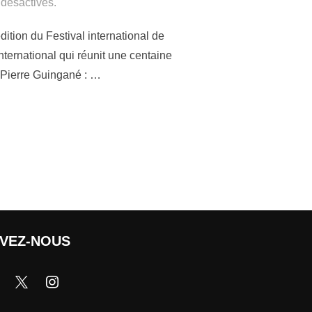
désactivés.
ition du Festival international de
ernational qui réunit une centaine
-Pierre Guingané : …
IVEZ-NOUS