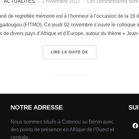
ACTUALITÉS
2 novembre 2017
Les commentaires sont 
é de regrettée mémoire est à l’honneur à l’occasion de la 16 éd
gadougou (FITMO). Ce jeudi 02 novembre s’ouvre le colloque int
us de divers pays d’Afrique et d’Europe, autour du thème « Jean
LIRE LA SUITE DE
NOTRE ADRESSE
SU
Nous sommes situés à Cotonou au Bénin avec
des points de présence en Afrique de l'Ouest et
centrale.