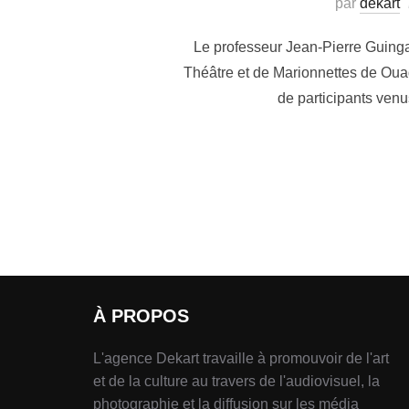
par
dekart
Le professeur Jean-Pierre Guingan
Théâtre et de Marionnettes de Oua
de participants ven
À PROPOS
L'agence Dekart travaille à promouvoir de l'art
et de la culture au travers de l'audiovisuel, la
photographie et la diffusion sur les média