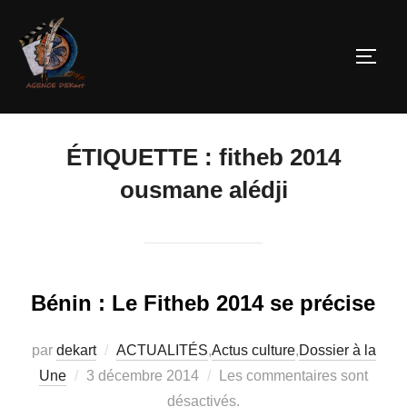
ÉTIQUETTE :
fitheb 2014
ousmane alédji
Bénin : Le Fitheb 2014 se précise
par
dekart
ACTUALITÉS
,
Actus culture
,
Dossier à la
Une
3 décembre 2014
Les commentaires sont
désactivés.