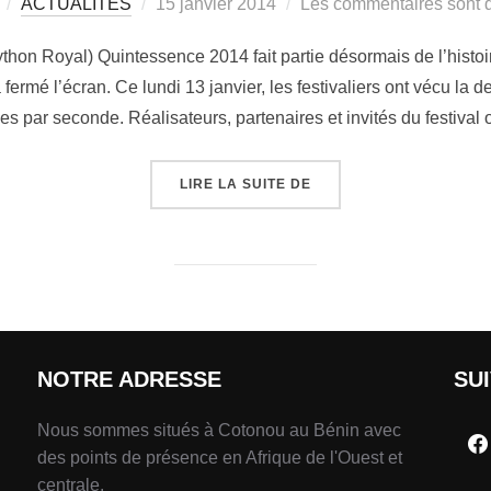
ACTUALITÉS
15 janvier 2014
Les commentaires sont d
thon Royal) Quintessence 2014 fait partie désormais de l’histoir
 fermé l’écran. Ce lundi 13 janvier, les festivaliers ont vécu la 
s par seconde. Réalisateurs, partenaires et invités du festival
LIRE LA SUITE DE
NOTRE ADRESSE
SU
Nous sommes situés à Cotonou au Bénin avec
des points de présence en Afrique de l'Ouest et
centrale.