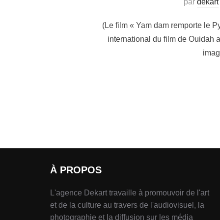
par
dekart
(Le film « Yam dam remporte le Py
international du film de Ouidah a
image
À PROPOS
L'agence Dekart travaille à promouvoir de l'art
et de la culture au travers de l'audiovisuel, la
photographie et la diffusion sur les média