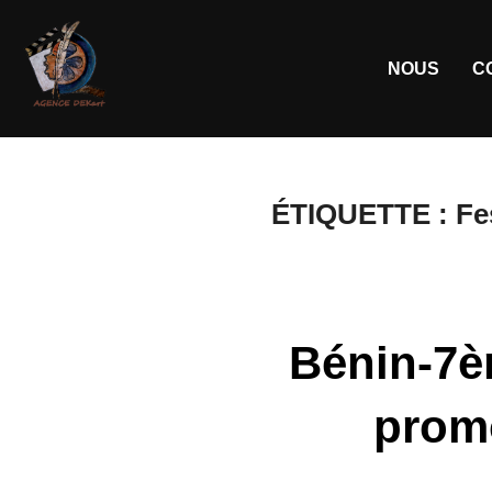
NOUS
C
ÉTIQUETTE :
Fe
Bénin-7èm
prom