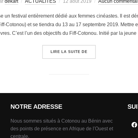
ar
dekart
ACTUALITÉS
12 août 2019
Aucun commentai
e un festival entièrement dédié aux femmes cinéastes. Il est dé
iff-Cotonou) et se tiendra du 13 au 17 septembre 2019. Mettre 
res. C’est l’un des objectifs du Fiff-Cotonou. Initié par la jeune
LIRE LA SUITE DE
NOTRE ADRESSE
SU
Nous sommes situés à Cotonou au Bénin avec
des points de présence en Afrique de l'Ouest et
centrale.