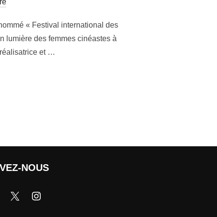
re
nommé « Festival international des
en lumière des femmes cinéastes à
 réalisatrice et …
IVEZ-NOUS