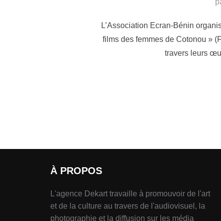
p
L’Association Ecran-Bénin organis
films des femmes de Cotonou » (F
travers leurs œuv
À PROPOS
L'agence Dekart travaille à promouvoir de l'art
et de la culture au travers de l'audiovisuel, la
photographie et la diffusion sur les média