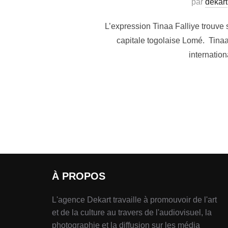
par
dekart
L’expression Tinaa Falliye trouv
capitale togolaise Lomé. Tinaa
internatio
À PROPOS
L'agence Dekart travaille à promouvoir de l'art
et de la culture au travers de l'audiovisuel, la
photographie et la diffusion sur les média