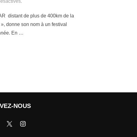
ésactivés.
AR distant de plus de 400km de la
 », donne son nom à un festival
année. En …
IVEZ-NOUS