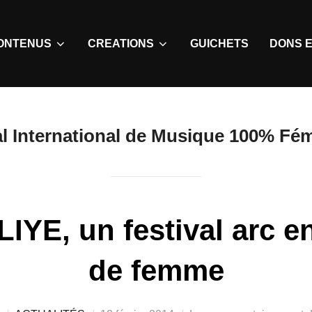
ONTENUS
CREATIONS
GUICHETS
DONS E
al International de Musique 100% F
YE, un festival arc en
de femme