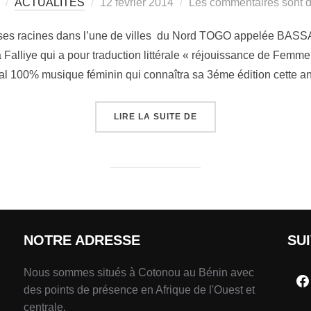
ACTUALITÉS
12 février 2014
Les commentaires sont d
e ses racines dans l’une de villes du Nord TOGO appelée BASS
 Falliye qui a pour traduction littérale « réjouissance de Femme
nal 100% musique féminin qui connaîtra sa 3éme édition cette 
LIRE LA SUITE DE
NOTRE ADRESSE
SU
Nous sommes situés à Cotonou au Bénin avec
des points de présence en Afrique de l'Ouest et
centrale.