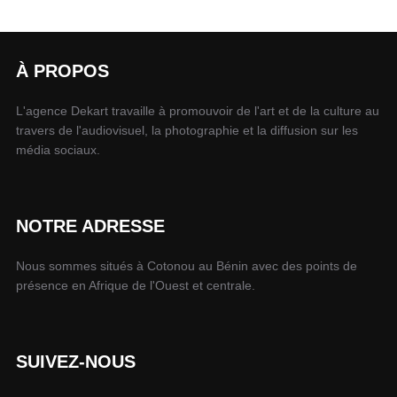
À PROPOS
L'agence Dekart travaille à promouvoir de l'art et de la culture au
travers de l'audiovisuel, la photographie et la diffusion sur les
média sociaux.
NOTRE ADRESSE
Nous sommes situés à Cotonou au Bénin avec des points de
présence en Afrique de l'Ouest et centrale.
SUIVEZ-NOUS