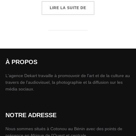
LIRE LA SUITE DE
À PROPOS
L'agence Dekart travaille à promouvoir de l'art et de la culture au
travers de l'audiovisuel, la photographie et la diffusion sur les
média sociaux.
NOTRE ADRESSE
Nous sommes situés à Cotonou au Bénin avec des points de
présence en Afrique de l'Ouest et centrale.