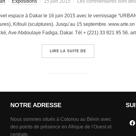
art
Expositions
15 juin 2015
Les commentaires sont dés
uvel espace à Dakar le 16 juin 2015 avec le vernissage “URBAN
ures), Kifouli (sculptures). Jusqu’au 15 septembre. www.arte.sn 
é, Ave Abdoulaye Fadiga, Dakar. Tél + (221) 33 821 95 56. a
LIRE LA SUITE DE
NOTRE ADRESSE
SU
Nous sommes situés à Cotonou au Bénin avec
des points de présence en Afrique de l'Ouest et
centrale.