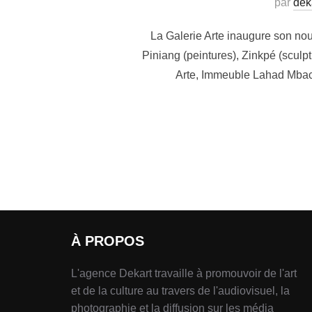
par
dek
La Galerie Arte inaugure son no
Piniang (peintures), Zinkpé (sculpt
Arte, Immeuble Lahad Mback
À PROPOS
L'agence Dekart travaille à promouvoir de l'art
et de la culture au travers de l'audiovisuel, la
photographie et la diffusion sur les média