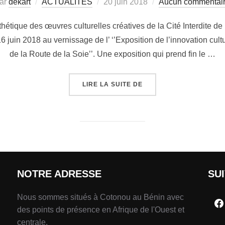
ar
dekart
ACTUALITÉS
20 juin 2018
Aucun commentai
hétique des œuvres culturelles créatives de la Cité Interdite de
 juin 2018 au vernissage de l’ ‘’Exposition de l’innovation cu
de la Route de la Soie’’. Une exposition qui prend fin le …
LIRE LA SUITE DE
NOTRE ADRESSE
SU
Nous sommes situés à Cotonou au Bénin avec
des points de présence en Afrique de l'Ouest et
centrale.