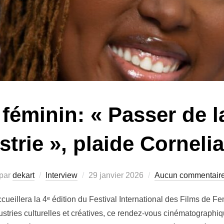
féminin: « Passer de l
strie », plaide Corneli
par
dekart
Interview
29 janvier 2026
Aucun commentair
cueillera la 4ᵉ édition du Festival International des Films de F
ndustries culturelles et créatives, ce rendez-vous cinématograp