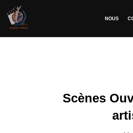
NOUS
C
Scènes Ouve
art