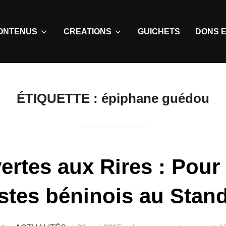
ONTENUS
CREATIONS
GUICHETS
DONS E
ÉTIQUETTE :
épiphane guédou
rtes aux Rires : Pour 
istes béninois au Stan