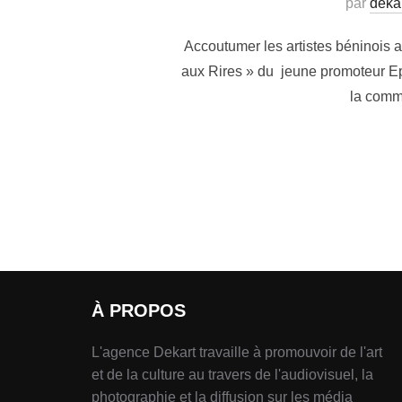
par
deka
Accoutumer les artistes béninois a
aux Rires » du jeune promoteur E
la comm
À PROPOS
L'agence Dekart travaille à promouvoir de l'art
et de la culture au travers de l'audiovisuel, la
photographie et la diffusion sur les média