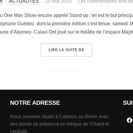
rt
ACTUALITÉS
20 mai 2015
Les commentaires sont dé
u One Man Show encore appelé Stand up : tel est le but principa
piphane Guédou dont la première édition s’est tenue samedi 1
une d’Abomey- Calavi Ont joué sur le théâtre de l’espace May
LIRE LA SUITE DE
NOTRE ADRESSE
SU
Nous sommes situés à Cotonou au Bénin avec
des points de présence en Afrique de l'Ouest et
centrale.