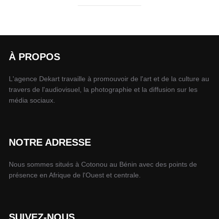
À PROPOS
L'agence Dekart travaille à promouvoir de l'art et de la culture au
travers de l'audiovisuel, la photographie et la diffusion sur les
média sociaux.
NOTRE ADRESSE
Nous sommes situés à Cotonou au Bénin avec des points de
présence en Afrique de l'Ouest et centrale.
SUIVEZ-NOUS