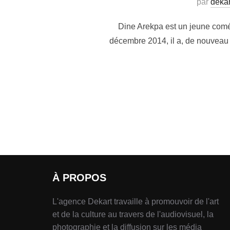
par
dekar
Dine Arekpa est un jeune coméd
décembre 2014, il a, de nouveau r
À PROPOS
L'agence Dekart travaille à promouvoir de l'art
et de la culture au travers de l'audiovisuel, la
photographie et la diffusion sur les média