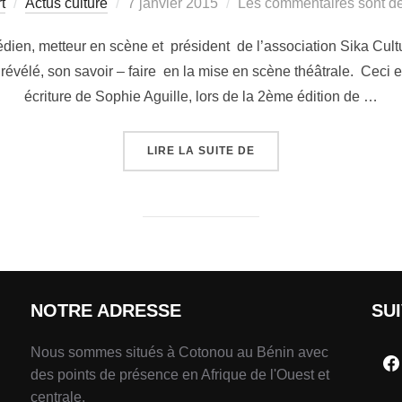
t
Actus culture
7 janvier 2015
Les commentaires sont dé
ien, metteur en scène et président de l’association Sika Cult
évélé, son savoir – faire en la mise en scène théâtrale. Ceci en
écriture de Sophie Aguille, lors de la 2ème édition de …
LIRE LA SUITE DE
NOTRE ADRESSE
SU
Nous sommes situés à Cotonou au Bénin avec
des points de présence en Afrique de l'Ouest et
centrale.