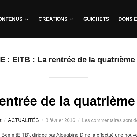
ONTENUS
CREATIONS
GUICHETS
DONS E
E :
EITB : La rentrée de la quatrièm
rentrée de la quatrièm
t
ACTUALITÉS
8 février 2016
Les commentaires sont dé
du Bénin (EITB), dirigée par Alougbine Dine, a effectué une nouv