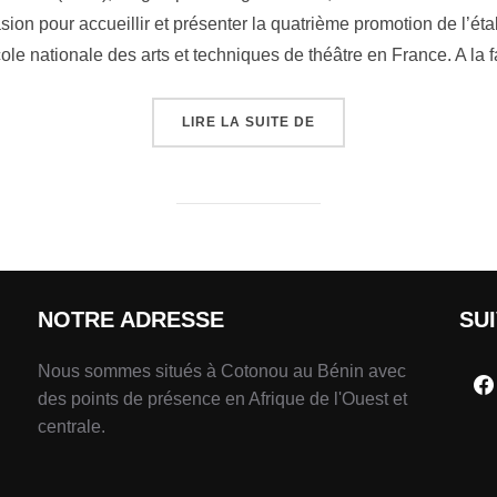
asion pour accueillir et présenter la quatrième promotion de l’ét
cole nationale des arts et techniques de théâtre en France. A l
LIRE LA SUITE DE
NOTRE ADRESSE
SU
Nous sommes situés à Cotonou au Bénin avec
des points de présence en Afrique de l'Ouest et
centrale.