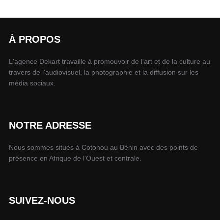
À PROPOS
L'agence Dekart travaille à promouvoir de l'art et de la culture au
travers de l'audiovisuel, la photographie et la diffusion sur les
média sociaux.
NOTRE ADRESSE
Nous sommes situés à Cotonou au Bénin avec des points de
présence en Afrique de l'Ouest et centrale.
SUIVEZ-NOUS