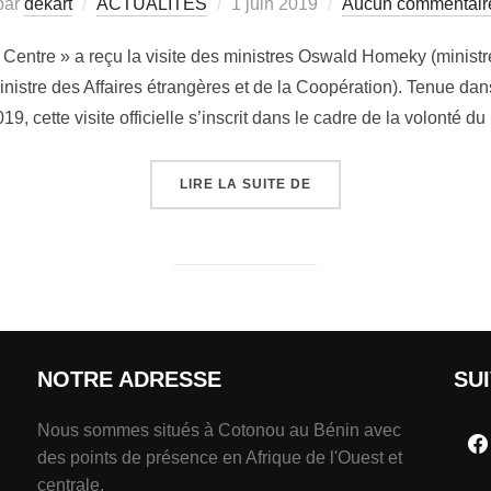
par
dekart
ACTUALITÉS
1 juin 2019
Aucun commentair
Le Centre » a reçu la visite des ministres Oswald Homeky (ministr
inistre des Affaires étrangères et de la Coopération). Tenue dan
19, cette visite officielle s’inscrit dans le cadre de la volonté d
LIRE LA SUITE DE
NOTRE ADRESSE
SU
Nous sommes situés à Cotonou au Bénin avec
des points de présence en Afrique de l'Ouest et
centrale.