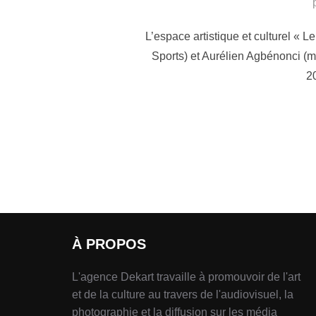
L’espace artistique et culturel « 
Sports) et Aurélien Agbénonci (m
20
À PROPOS
L'agence Dekart travaille à promouvoir de l'art
et de la culture au travers de l'audiovisuel, la
photographie et la diffusion sur les média