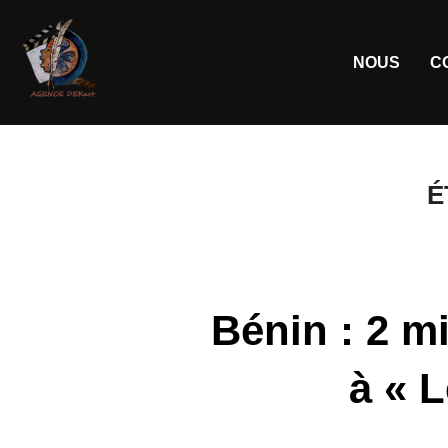
NOUS
C
É
Bénin : 2 m
à « 