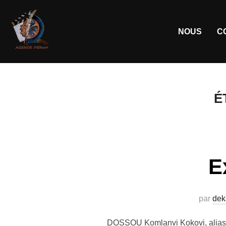
NOUS
C
É
E
par
dek
DOSSOU Komlanvi Kokovi, alias Con