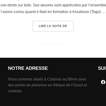
 cure-dents sur toile. Ses œuvres sont appréciées par l’ensemble
l’avons connu quand il était en formation à Assahoun (Togo) …
LIRE LA SUITE DE
NOTRE ADRESSE
SU
Nous sommes situés à Cotonou au Bénin avec
des points de présence en Afrique de l'Ouest et
centrale.