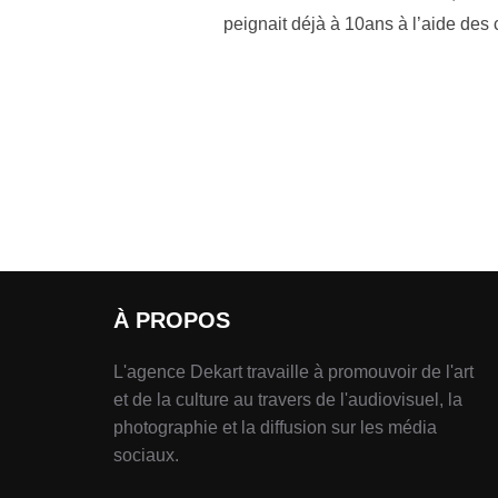
peignait déjà à 10ans à l’aide des
À PROPOS
L'agence Dekart travaille à promouvoir de l'art
et de la culture au travers de l'audiovisuel, la
photographie et la diffusion sur les média
sociaux.