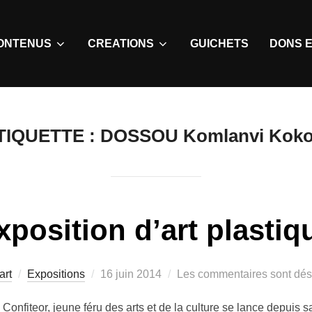
ONTENUS
CREATIONS
GUICHETS
DONS E
TIQUETTE :
DOSSOU Komlanvi Koko
xposition d’art plastiq
art
Expositions
16 juin 2014
Les commentaires sont dés
fiteor, jeune féru des arts et de la culture se lance depuis sa