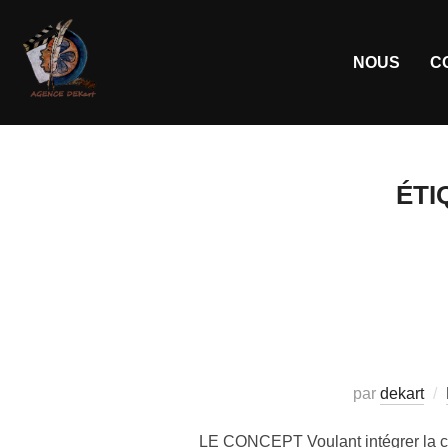
NOUS
C
ÉTI
par
dekart
LE CONCEPT Voulant intégrer la c