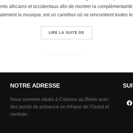
ents africains et occidentaux afin de montrer la complémentarit
ipalement la musique, est un carrefour où se rencontrent toutes l
LIRE LA SUITE DE
NOTRE ADRESSE
SU
Nous sommes situés à Cotonou au Bénin avec
des points de présence en Afrique de l'Ouest et
centrale.