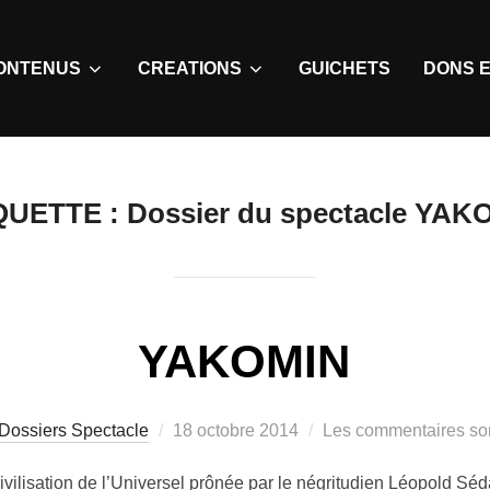
ONTENUS
CREATIONS
GUICHETS
DONS E
QUETTE :
Dossier du spectacle YAK
YAKOMIN
Dossiers Spectacle
18 octobre 2014
Les commentaires son
ivilisation de l’Universel prônée par le négritudien Léopold