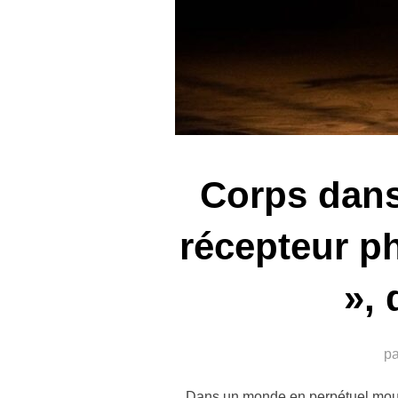
Corps dans
récepteur p
»,
p
Dans un monde en perpétuel mouve