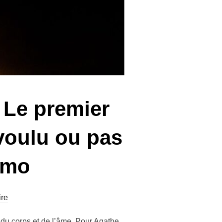
 Le premier
voulu ou pas
amo
re
du corps et de l’âme. Pour Agathe