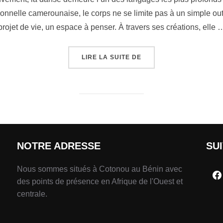
elle camerounaise, le corps ne se limite pas à un simple outil 
projet de vie, un espace à penser. À travers ses créations, elle 
LIRE LA SUITE DE
NOTRE ADRESSE
SU
Nous sommes situés à Cotonou au Bénin avec
des points de présence en Afrique de l'Ouest et
centrale.