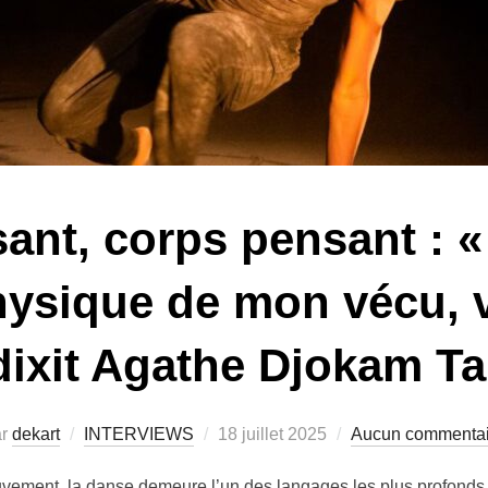
ant, corps pensant : «
hysique de mon vécu, 
 dixit Agathe Djokam T
ar
dekart
INTERVIEWS
18 juillet 2025
Aucun commentai
ment, la danse demeure l’un des langages les plus profonds 