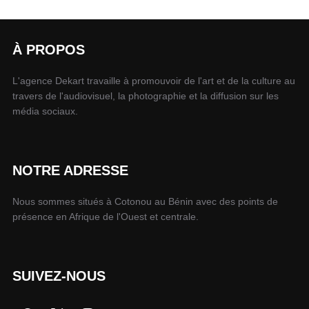
À PROPOS
L'agence Dekart travaille à promouvoir de l'art et de la culture au
travers de l'audiovisuel, la photographie et la diffusion sur les
média sociaux.
NOTRE ADRESSE
Nous sommes situés à Cotonou au Bénin avec des points de
présence en Afrique de l'Ouest et centrale.
SUIVEZ-NOUS