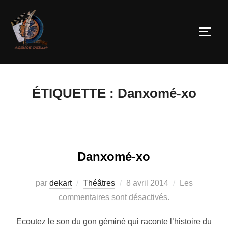
ÉTIQUETTE :
Danxomé-xo
Danxomé-xo
par
dekart
Théâtres
8 avril 2014
Les
commentaires sont désactivés.
Ecoutez le son du gon géminé qui raconte l’histoire du