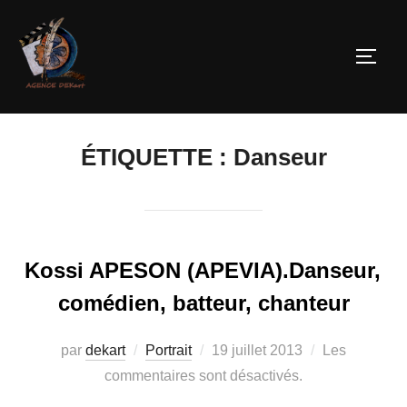
ÉTIQUETTE :
Danseur
Kossi APESON (APEVIA).Danseur,
comédien, batteur, chanteur
par
dekart
Portrait
19 juillet 2013
Les
commentaires sont désactivés.