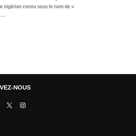
te nigérian connu sous le nom de «
e …
IVEZ-NOUS