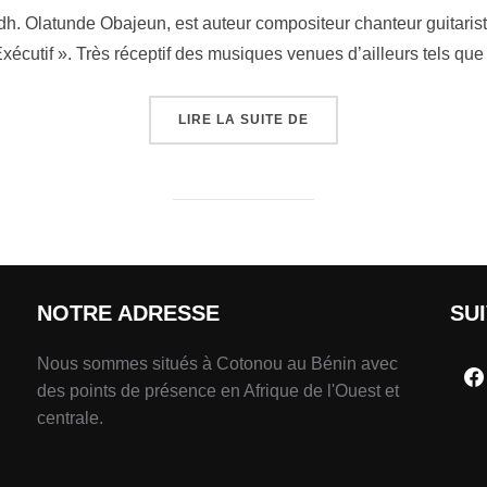
adh. Olatunde Obajeun, est auteur compositeur chanteur guitaris
Exécutif ». Très réceptif des musiques venues d’ailleurs tels qu
LIRE LA SUITE DE
NOTRE ADRESSE
SU
Nous sommes situés à Cotonou au Bénin avec
des points de présence en Afrique de l'Ouest et
centrale.