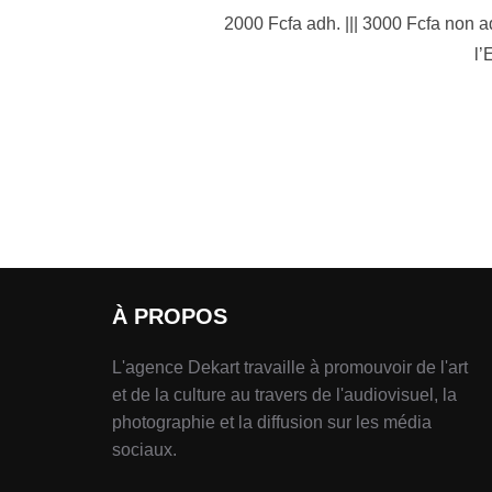
2000 Fcfa adh. ||| 3000 Fcfa non 
l’
À PROPOS
L'agence Dekart travaille à promouvoir de l'art
et de la culture au travers de l'audiovisuel, la
photographie et la diffusion sur les média
sociaux.