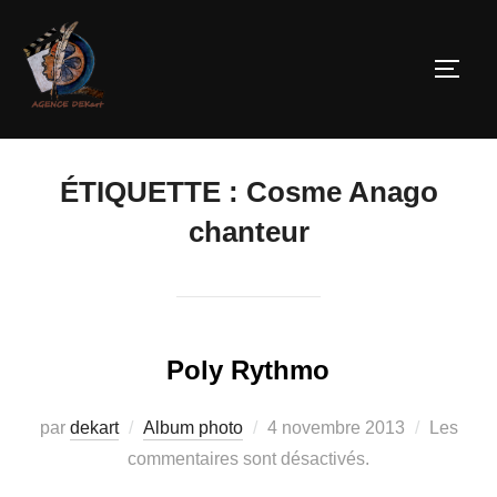
ÉTIQUETTE :
Cosme Anago
chanteur
Poly Rythmo
par
dekart
Album photo
4 novembre 2013
Les
commentaires sont désactivés.